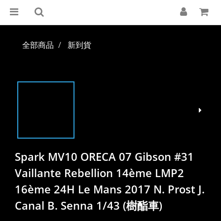
全部商品
新到貨
Spark MV10 ORECA 07 Gibson #31
Vaillante Rebellion 14ème LMP2
16ème 24H Le Mans 2017 N. Prost J.
Canal B. Senna 1/43 (樹酯車)