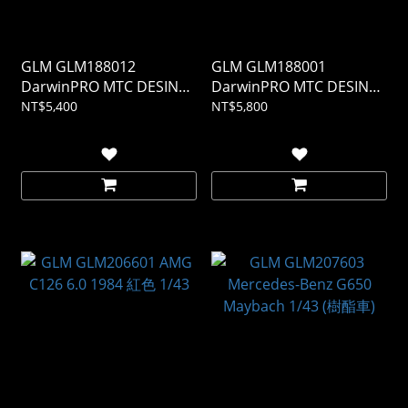
GLM GLM188012
GLM GLM188001
DarwinPRO MTC DESING
DarwinPRO MTC DESING
BlackSails M235i 黃色
BlackSails M2 Virtual
NT$5,400
NT$5,800
1/18 (樹酯車)
Reality 1/18 (樹酯車)