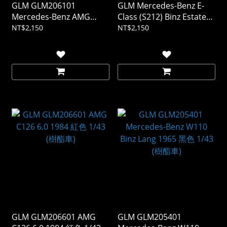
GLM GLM206101
GLM Mercedes-Benz E-
Mercedes-Benz AMG
Class (S212) Binz Estate
R107 Roadster 紅色 1/43
1/43 (樹酯車)
NT$2,150
NT$2,150
(樹酯車)
GLM GLM206601 AMG
GLM GLM205401