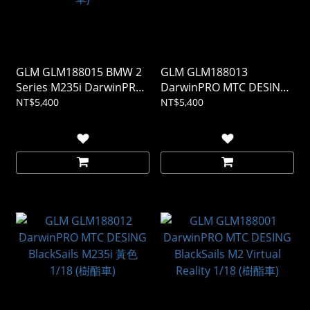
GLM GLM188015 BMW 2
GLM GLM188013
Series M235i DarwinPRO
DarwinPRO MTC DESING
MTC DESIGN Black Sails
BlackSails M235i 藍色
NT$5,400
NT$5,400
黑色 1/18 (樹酯車)
1/18 (樹酯車)