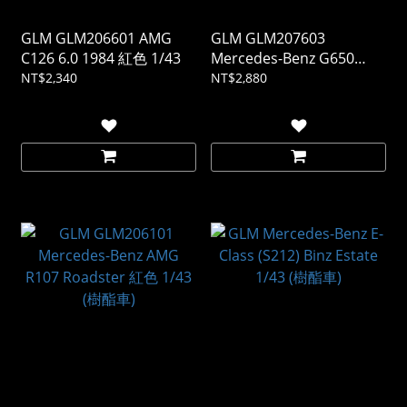
GLM GLM206601 AMG
GLM GLM207603
C126 6.0 1984 紅色 1/43
Mercedes-Benz G650
Maybach 1/43 (樹酯車)
NT$2,340
NT$2,880