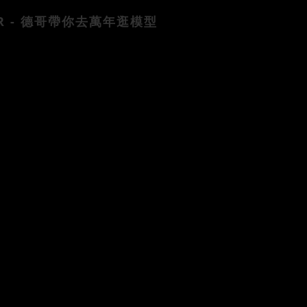
R
-
德哥帶你去萬年逛模型