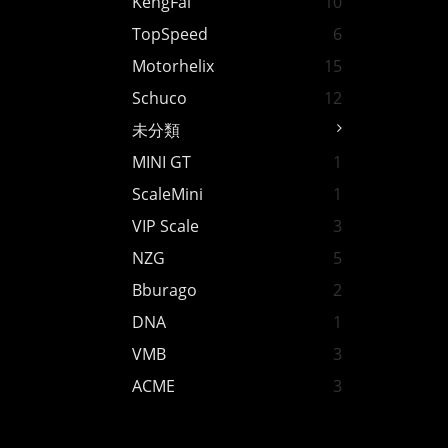
KengFai
10
TopSpeed
6
Motorhelix
15
Schuco
12
未分類
MINI GT
1
ScaleMini
1
VIP Scale
3
NZG
5
Bburago
2
DNA
1
VMB
3
ACME
3