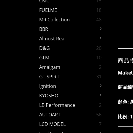
CMC
15
FUELME
18
MR Collection
48
BBR
Almost Real
D&G
20
GLM
10
商品
Amalgam
2
MakeU
GT SPIRIT
31
Ignition
商品編
KYOSHO
顏色: 
LB Performance
2
AUTOART
56
比例: 1
LCD MODEL
7