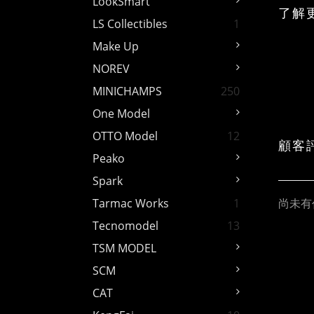
LookSmart
了解
LS Collectibles
1
Make Up
NOREV
MINICHAMPS
250
One Model
OTTO Model
12
顧客
Peako
Spark
尚未有
Tarmac Works
1
Tecnomodel
13
TSM MODEL
SCM
CAT