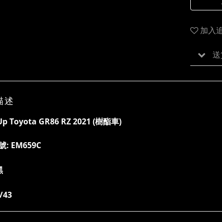
加入
送
描述
p Toyota GR86 RZ 2021
(樹酯車)
號:
EM659C
黑
/43