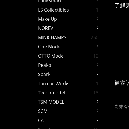
LookSmart
了解
LS Collectibles
1
Make Up
NOREV
MINICHAMPS
250
One Model
OTTO Model
12
Peako
Spark
顧客
Tarmac Works
1
Tecnomodel
13
TSM MODEL
尚未有
SCM
CAT