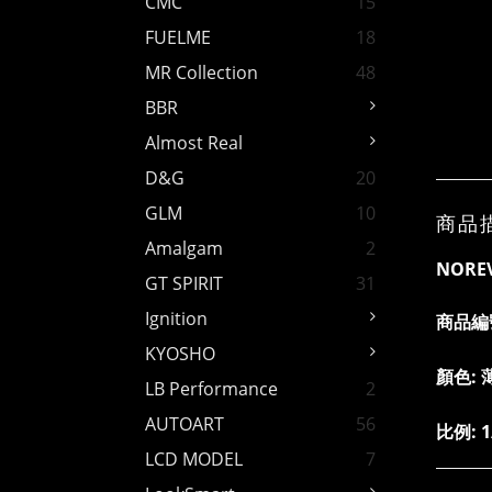
CMC
15
FUELME
18
MR Collection
48
BBR
Almost Real
D&G
20
GLM
10
商品
Amalgam
2
NOREV 
GT SPIRIT
31
Ignition
商品編
KYOSHO
顏色: 
LB Performance
2
AUTOART
56
比例: 1
LCD MODEL
7