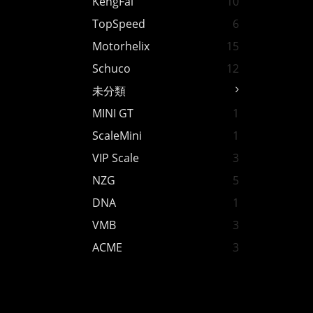
KengFai
10
TopSpeed
6
Motorhelix
15
Schuco
12
未分類
MINI GT
1
ScaleMini
1
VIP Scale
3
NZG
5
DNA
1
VMB
3
ACME
3