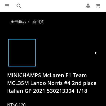
全部商品
新到貨
MINICHAMPS McLaren F1 Team
MCL35M Lando Norris #4 2nd place
Italian GP 2021 530213304 1/18
NT$6,120