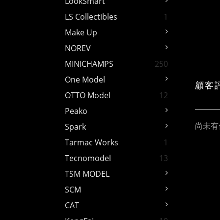
LookSmart
LS Collectibles
1
Make Up
NOREV
MINICHAMPS
250
One Model
顧客
OTTO Model
12
Peako
尚未有
Spark
Tarmac Works
1
Tecnomodel
13
TSM MODEL
SCM
CAT